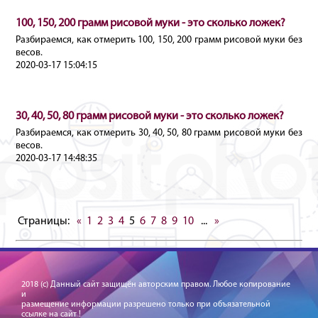
100, 150, 200 грамм рисовой муки - это сколько ложек?
Разбираемся, как отмерить 100, 150, 200 грамм рисовой муки без
весов.
2020-03-17 15:04:15
30, 40, 50, 80 грамм рисовой муки - это сколько ложек?
Разбираемся, как отмерить 30, 40, 50, 80 грамм рисовой муки без
весов.
2020-03-17 14:48:35
Страницы:
«
1
2
3
4
5
6
7
8
9
10
...
»
2018 (c) Данный сайт защищён авторским правом. Любое копирование
и
размещение информации разрешено только при объязательной
ссылке на сайт !