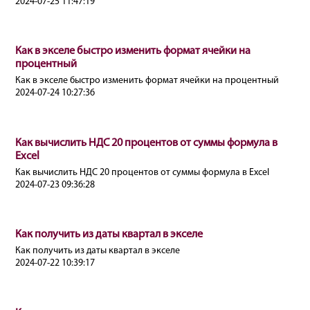
2024-07-25 11:47:19
Как в экселе быстро изменить формат ячейки на
процентный
Как в экселе быстро изменить формат ячейки на процентный
2024-07-24 10:27:36
Как вычислить НДС 20 процентов от суммы формула в
Excel
Как вычислить НДС 20 процентов от суммы формула в Excel
2024-07-23 09:36:28
Как получить из даты квартал в экселе
Как получить из даты квартал в экселе
2024-07-22 10:39:17