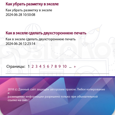
Как убрать разметку в экселе
Как убрать разметку в экселе
2024-06-28 10:50:08
Как в экселе сделать двухстороннюю печать
Как в экселе сделать двухстороннюю печать
2024-06-26 12:23:14
Страницы:
1
2
3
4
5
6
7
8
9
10
...
»
2018 (c) Данный сайт защищён авторским правом. Любое копирование
и
размещение информации разрешено только при объязательной
ссылке на сайт !