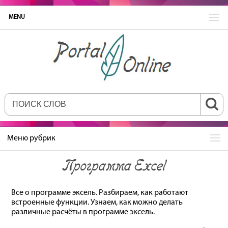
MENU
Меню рубрик
Программа Excel
Все о программе эксель. Разбираем, как работают
встроенные функции. Узнаем, как можно делать
различные расчёты в программе эксель.