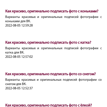
Как красиво, оригинально подписать фото с коньками?
Варианты красивых и оригинальных подписей фотографии с
коньками для ВК.
2022-08-05 12:59:28
Как красиво, оригинально подписать фото с катка?
Варианты красивых и оригинальных подписей фотографии с
катка для ВК.
2022-08-05 12:57:02
Как красиво, оригинально подписать фото со снегом?
Варианты красивых и оригинальных подписей фотографии со
снегом для ВК.
2022-08-05 12:52:37
Как красиво, оригинально подписать фото с ёлкой?