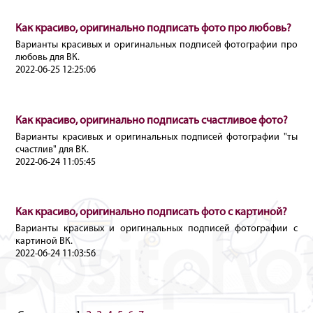
Как красиво, оригинально подписать фото про любовь?
Варианты красивых и оригинальных подписей фотографии про
любовь для ВК.
2022-06-25 12:25:06
Как красиво, оригинально подписать счастливое фото?
Варианты красивых и оригинальных подписей фотографии "ты
счастлив" для ВК.
2022-06-24 11:05:45
Как красиво, оригинально подписать фото с картиной?
Варианты красивых и оригинальных подписей фотографии с
картиной ВК.
2022-06-24 11:03:56