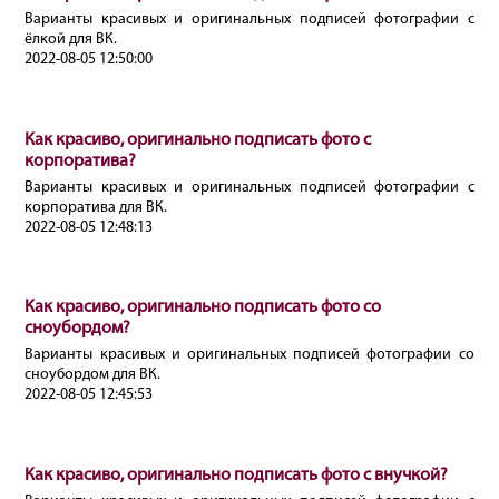
Варианты красивых и оригинальных подписей фотографии с
ёлкой для ВК.
2022-08-05 12:50:00
Как красиво, оригинально подписать фото с
корпоратива?
Варианты красивых и оригинальных подписей фотографии с
корпоратива для ВК.
2022-08-05 12:48:13
Как красиво, оригинально подписать фото со
сноубордом?
Варианты красивых и оригинальных подписей фотографии со
сноубордом для ВК.
2022-08-05 12:45:53
Как красиво, оригинально подписать фото с внучкой?