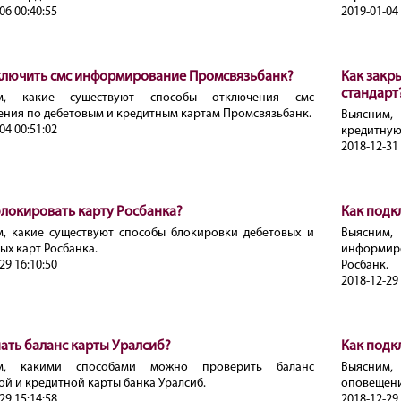
06 00:40:55
2019-01-04 
ключить смс информирование Промсвязьбанк?
Как закр
стандарт
м, какие существуют способы отключения смс
ния по дебетовым и кредитным картам Промсвязьбанк.
Выясним,
04 00:51:02
кредитную
2018-12-31 
блокировать карту Росбанка?
Как подк
, какие существуют способы блокировки дебетовых и
Выясним
ых карт Росбанка.
информир
29 16:10:50
Росбанк.
2018-12-29 
нать баланс карты Уралсиб?
Как подк
м, какими способами можно проверить баланс
Выясним,
ой и кредитной карты банка Уралсиб.
оповещение
29 15:14:58
2018-12-29 