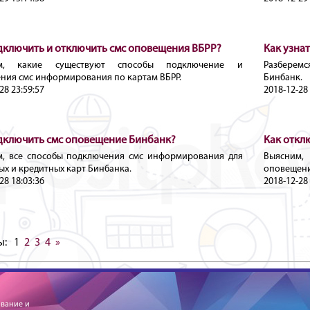
дключить и отключить смс оповещения ВБРР?
Как узна
им, какие существуют способы подключение и
Разберемс
ния смс информирования по картам ВБРР.
Бинбанк.
28 23:59:57
2018-12-28 
дключить смс оповещение Бинбанк?
Как откл
м, все способы подключения смс информирования для
Выясним,
ых и кредитных карт Бинбанка.
оповещени
28 18:03:36
2018-12-28 
ы:
1
2
3
4
»
ование и