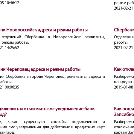
05 10:46:12
режим раб
2021-02-21 
нк Новороссийск адреса и режим работы
Сбербанк
 отделений Сбербанка в Новороссийск: реквизиты,
Отделения
и режим работы.
работы.
21 14:25:52
2021-02-21 
нк Череповец адреса и режим работы
Как откл
ия Сбербанка в городе Череповец: реквизиты, адреса и
Разберемс
аботы.
по кредит
21 00:06:35
2019-01-08 
дключить и отключить смс уведомление банк
Как подк
рд?
Запсибко
им, какие существуют способы подключения и
Разберем
ния смс уведомления для дебетовых и кредитных карт
отключен
вангард.
картам За