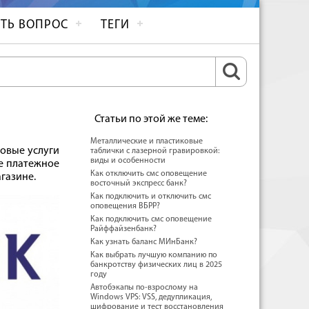
ТЬ ВОПРОС
ТЕГИ
Статьи по этой же теме:
Металлические и пластиковые
овые услуги
таблички с лазерной гравировкой:
виды и особенности
е платежное
Как отключить смс оповещение
агазине.
восточный экспресс банк?
Как подключить и отключить смс
оповещения ВБРР?
Как подключить смс оповещение
Райффайзенбанк?
Как узнать баланс МИнБанк?
Как выбрать лучшую компанию по
банкротству физических лиц в 2025
году
Автобэкапы по-взрослому на
Windows VPS: VSS, дедупликация,
шифрование и тест восстановления