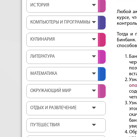
ИСТОРИЯ
Любой ак
курсе, ч
КОМПЬЮТЕРЫ И ПРОГРАММЫ
контроль
Тогда и 
КУЛИНАРИЯ
Бинбанк.
способов
Бан
ЛИТЕРАТУРА
чер
поэ
МАТЕМАТИКА
вст
Узн
оп
ОКРУЖАЮЩИЙ МИР
сод
чет
Узн
ОТДЫХ И РАЗВЛЕЧЕНИЕ
это
ска
бан
ПУТЕШЕСТВИЯ
уви
Обр