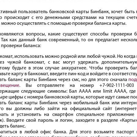
тивный пользователь банковской карты Бинбанк, хочет быть 
то происходит с его денежными средствами на текущем счет
 можно осуществлять с помощью проверки баланса карты.
появляются вопросы, какие существуют способы проверки б
 Так как данный банк современный, то он предлагает нескол
 проверки баланса:
комат, использовать можно родной или любой чужой. Но когда
ез чужой банкомат, с вас могут удержать дополнительну
тому будьте в этом случае аккуратнее. Чтобы проверить бал
авьте карту в банкомат, введите пин-код и войдите в соответст
ать баланс карты Бинбанк через смс, но для этого сначала
под
овещение
. Вы отправляете на номер +7-902-1111-003
ержащие следующие символы: Бал АААА или limit АААА, где
ыре цифры с номера банковской карты, которые идут самые по
ать баланс карты Бинбанк через мобильный банк или интерне
го вы должны либо зайти на официальный сайт (интернет-
чать и установить на смартфон специальное приложение
к). Вводите свой пароль и логин, заходите в разделе «Карты
деть баланс.
атиться в любой офис банка. Для этого возьмите паспорт 