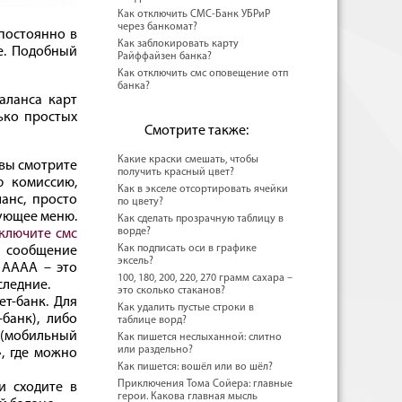
Как отключить СМС-Банк УБРиР
через банкомат?
постоянно в
Как заблокировать карту
е. Подобный
Райффайзен банка?
Как отключить смс оповещение отп
банка?
аланса карт
ько простых
Смотрите также:
Какие краски смешать, чтобы
 вы смотрите
получить красный цвет?
ю комиссию,
Как в экселе отсортировать ячейки
анс, просто
по цвету?
вующее меню.
Как сделать прозрачную таблицу в
ворде?
ключите смс
Как подписать оси в графике
 сообщение
эксель?
 АААА – это
100, 180, 200, 220, 270 грамм сахара –
следние.
это сколько стаканов?
т-банк. Для
Как удалить пустые строки в
банк), либо
таблице ворд?
 (мобильный
Как пишется неслыханной: слитно
или раздельно?
», где можно
Как пишется: вошёл или во шёл?
Приключения Тома Сойера: главные
и сходите в
герои. Какова главная мысль