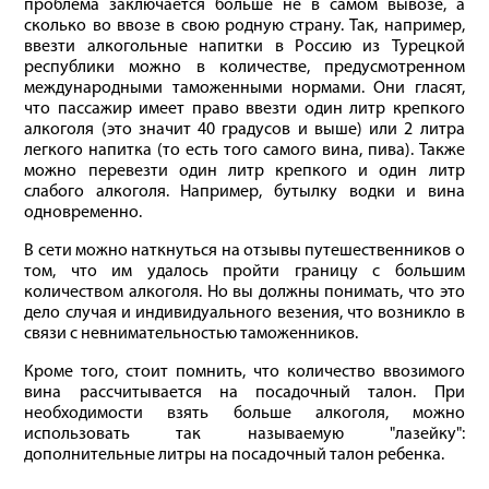
проблема заключается больше не в самом вывозе, а
сколько во ввозе в свою родную страну. Так, например,
ввезти алкогольные напитки в Россию из Турецкой
республики можно в количестве, предусмотренном
международными таможенными нормами. Они гласят,
что пассажир имеет право ввезти один литр крепкого
алкоголя (это значит 40 градусов и выше) или 2 литра
легкого напитка (то есть того самого вина, пива). Также
можно перевезти один литр крепкого и один литр
слабого алкоголя. Например, бутылку водки и вина
одновременно.
В сети можно наткнуться на отзывы путешественников о
том, что им удалось пройти границу с большим
количеством алкоголя. Но вы должны понимать, что это
дело случая и индивидуального везения, что возникло в
связи с невнимательностью таможенников.
Кроме того, стоит помнить, что количество ввозимого
вина рассчитывается на посадочный талон. При
необходимости взять больше алкоголя, можно
использовать так называемую "лазейку":
дополнительные литры на посадочный талон ребенка.