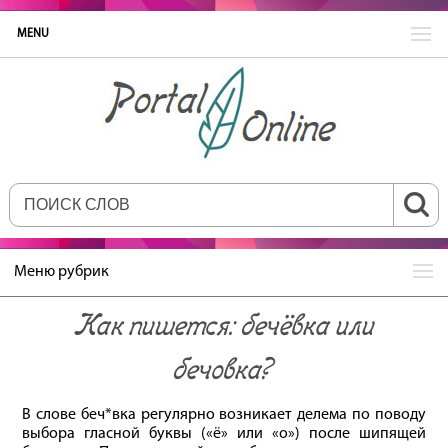
MENU
Меню рубрик
Как пишется: бечёвка или
бечовка?
В слове беч*вка регулярно возникает делема по поводу
выбора гласной буквы («ё» или «о») после шипящей