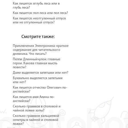
Как пишется: вглубь леса или в
глубь леса?
Как пишется: пол-леса или пол леса?
Как пишется: неотгуленный отпуск
или не отгуленный отпуск?
Смотрите также:
Приключения Электроника: краткое
содержание для читательского
дневника. Что писать?
Пеппи Длинныйчулок: главные
герои. Какова главная мысль
повести?
Даже выделяется запятыми или нет?
Буквально выделяется запятыми
или нет?
Как пишется отчество Олегович по-
английски?
Как пишется имя Алина по-
английски?
Сколько граммов в столовой и
чайной ложке золы?
Сколько граммов кальциевой
селитры в чайной и столовой
ложке?