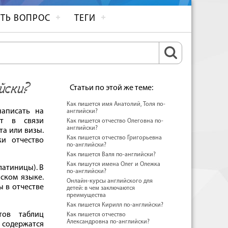
ТЬ ВОПРОС
ТЕГИ
йски?
Статьи по этой же теме:
Как пишется имя Анатолий, Толя по-
написать на
английски?
ет в связи
Как пишется отчество Олеговна по-
английски?
а или визы.
Как пишется отчество Григорьевна
ки отчество
по-английски?
Как пишется Валя по-английски?
Как пишутся имена Олег и Олежка
атиницы). В
по-английски?
йском языке.
Онлайн-курсы английского для
ы в отчестве
детей: в чем заключаются
преимущества
Как пишется Кирилл по-английски?
тов таблиц
Как пишется отчество
Александровна по-английски?
м содержатся