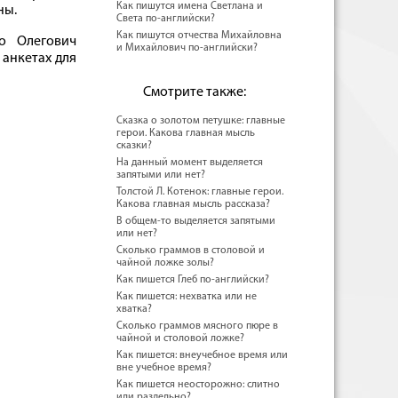
Как пишутся имена Светлана и
ны.
Света по-английски?
Как пишутся отчества Михайловна
о Олегович
и Михайлович по-английски?
 анкетах для
Смотрите также:
Сказка о золотом петушке: главные
герои. Какова главная мысль
сказки?
На данный момент выделяется
запятыми или нет?
Толстой Л. Котенок: главные герои.
Какова главная мысль рассказа?
В общем-то выделяется запятыми
или нет?
Сколько граммов в столовой и
чайной ложке золы?
Как пишется Глеб по-английски?
Как пишется: нехватка или не
хватка?
Сколько граммов мясного пюре в
чайной и столовой ложке?
Как пишется: внеучебное время или
вне учебное время?
Как пишется неосторожно: слитно
или раздельно?