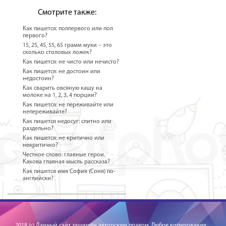
Смотрите также:
Как пишется: полпервого или пол
первого?
15, 25, 45, 55, 65 грамм муки – это
сколько столовых ложек?
Как пишется: не чисто или нечисто?
Как пишется: не достоин или
недостоин?
Как сварить овсяную кашу на
молоке на 1, 2, 3, 4 порции?
Как пишется: не переживайте или
непереживайте?
Как пишется недосуг: слитно или
раздельно?
Как пишется: не критично или
некритично?
Честное слово: главные герои.
Какова главная мысль рассказа?
Как пишется имя София (Соня) по-
английски?
2018 (c) Данный сайт защищён авторским правом. Любое копирование