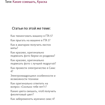
Теги:
Какие ссмешать
,
Краска
Статьи по этой же теме:
Как тюнинговать машину в ГТА 5?
Как прыгать на машине в ГТА 5?
Как в аватарии получить листок
мяты?
Как красиво, оригинально
подписать фото бирки из роддома?
Как красиво, оригинально
подписать фото с лучшей подругой?
Как провести электричество в Симс
4?
Электроквадроцикл: особенности и
возможности техники
Как оригинально ответить на
вопрос: «Сколько тебе лет?»?
Какие цвета смешать, чтоб получить
фиолетовый цвет?
Как забеременеть мужчине симс 4?