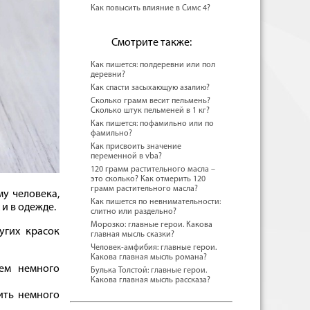
Как повысить влияние в Симс 4?
Смотрите также:
Как пишется: полдеревни или пол
деревни?
Как спасти засыхающую азалию?
Сколько грамм весит пельмень?
Сколько штук пельменей в 1 кг?
Как пишется: пофамильно или по
фамильно?
Как присвоить значение
переменной в vba?
120 грамм растительного масла –
это сколько? Как отмерить 120
грамм растительного масла?
му человека,
Как пишется по невнимательности:
и в одежде.
слитно или раздельно?
Морозко: главные герои. Какова
угих красок
главная мысль сказки?
Человек-амфибия: главные герои.
Какова главная мысль романа?
ем немного
Булька Толстой: главные герои.
Какова главная мысль рассказа?
ить немного