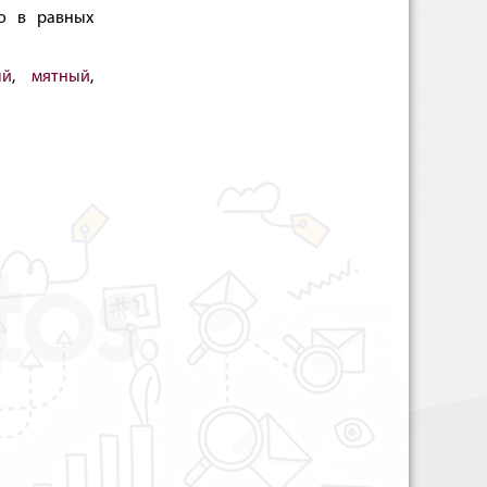
о в равных
ый
,
мятный
,