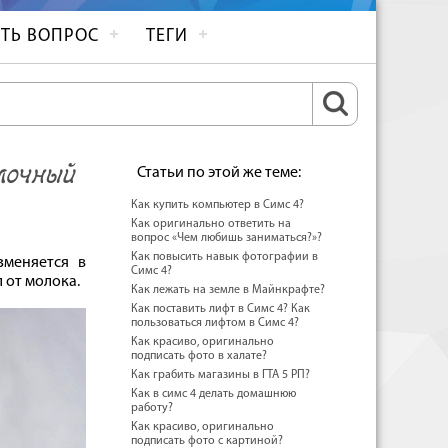
ТЬ ВОПРОС
ТЕГИ
лочный
Статьи по этой же теме:
Как купить компьютер в Симс 4?
Как оригинально ответить на
вопрос «Чем любишь заниматься?»?
Как повысить навык фотографии в
меняется в
Симс 4?
 от молока.
Как лежать на земле в Майнкрафте?
Как поставить лифт в Cимс 4? Как
пользоваться лифтом в Cимс 4?
Как красиво, оригинально
подписать фото в халате?
Как грабить магазины в ГТА 5 РП?
Как в симс 4 делать домашнюю
работу?
Как красиво, оригинально
подписать фото с картиной?