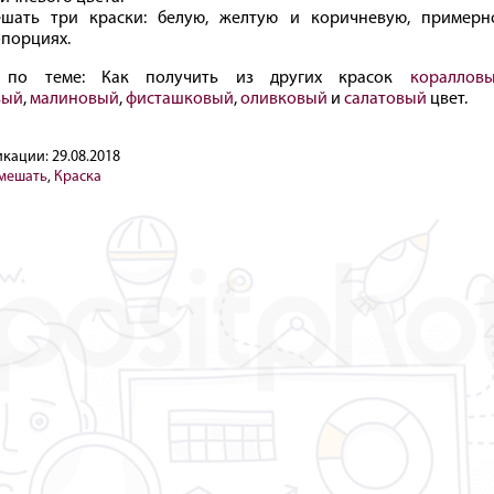
шать три краски: белую, желтую и коричневую, примерн
порциях.
е по теме: Как получить из других красок
кораллов
вый
,
малиновый
,
фисташковый
,
оливковый
и
салатовый
цвет.
икации:
29.08.2018
смешать
,
Краска