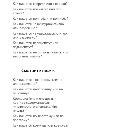
Как пишется: спереди или с переди?
Как пишется: полкласса или пол
класса?
Как пишется: полнеба или пол неба?
Как пишется не цензурно: слитно
или раздельно?
Как пишется не удержалась: слитно
или раздельно?
Как пишется: пединститут или
педынститут?
Как пишется: не останавливаясь или
неостанавливаясь?
Смотрите также:
Как пишется в основном: слитно
или раздельно?
Как пишется: наполовину или на
половину?
Крокодил Гена и его друзья:
краткое содержание для
читательского дневника. Что
писать?
Как пишется: по-простому или по
простому?
Как пишется: кое-куда или кое куда?