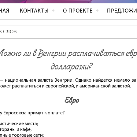
НАЯ
КОНТАКТЫ
О ПРОЕКТЕ
ПРЕДЛОЖИ
Можно ли в Венгрии расплачиваться евр
долларами?
 национальная валюта Венгрии. Однако найдется немало зав
может расплатиться и европейской, и американской валютой.
Евро
ту Евросоюза примут к оплате?
истические места;
тораны и кафе;
пные торговые сети;