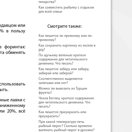
лекарства?
Как совместить рыбалку с отдыхом
для всей семьи
одавцом или
Смотрите также:
0% в пользу
Как пишется: по прежнему или по-
прежнему?
Как сохранить картинку из экселя в
в форинтах:
jpg?
та обменять
По щучьему веленью: краткое
содержание для читательского
дневника. Что писать?
Как пишется: заберу или забиру,
забирай или заберай?
Соответственно выделяется
запятыми или нет?
спользовать
Можно ли вывозить из Турции
ыть.
фрукты?
Чехов Беглец: краткое содержание
рные лавки с
для читательского дневника. Что
заниженному
писать?
ли 20%, всё
Как пишется: приукрасить или
преукрасить?
При какой температуре печь
рыбный пирог? Сколько времени
выпекать рыбный пирог в духовке?