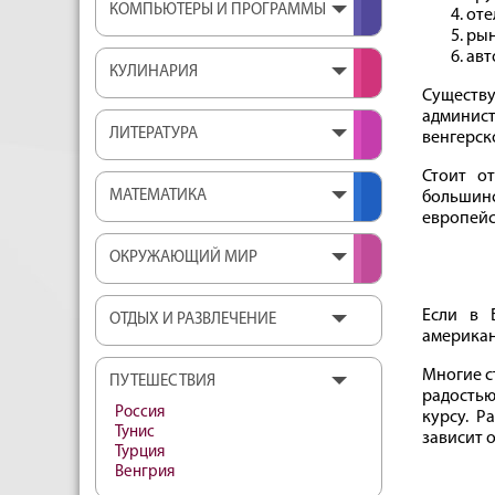
КОМПЬЮТЕРЫ И ПРОГРАММЫ
оте
рын
авт
КУЛИНАРИЯ
Существу
админис
ЛИТЕРАТУРА
венгерск
Стоит о
МАТЕМАТИКА
большинс
европейс
ОКРУЖАЮЩИЙ МИР
Если в 
ОТДЫХ И РАЗВЛЕЧЕНИЕ
американ
Многие с
ПУТЕШЕСТВИЯ
радостью
Россия
курсу. Р
Тунис
зависит 
Турция
Венгрия