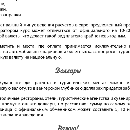
ли;
ки;
озаправки.
ет важный минус ведения расчетов в евро: предложенный пр
тратором курс может отличаться от официального на 10-2
ой валюты, что делает такой вид платежа крайне невыгодным.
тметить и места, где оплата принимается исключительно 
тво автомобильных парковок и билетных касс попросят турис
кую валюту на национальную.
Доллары
Будапеште для расчета в туристических местах можно и
скую валюту, то в венгерской глубинке о долларах придется заб
толичные рестораны, отели, туристические агентства и сувени
 примут к оплате доллары, но рассчитают сумму по самому 
азница с официальным обменником может составить 5, 10 и
от желания заведения.
Важно!