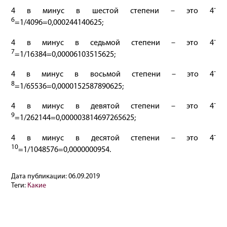
-
4 в минус в шестой степени – это 4
6
=1/4096=0,000244140625;
-
4 в минус в седьмой степени – это 4
7
=1/16384=0,00006103515625;
-
4 в минус в восьмой степени – это 4
8
=1/65536=0,0000152587890625;
-
4 в минус в девятой степени – это 4
9
=1/262144=0,000003814697265625;
-
4 в минус в десятой степени – это 4
10
=1/1048576=0,0000000954.
Дата публикации:
06.09.2019
Теги:
Какие