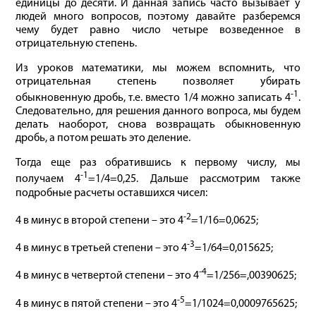
единицы до десяти. И данная запись часто вызывает у
людей много вопросов, поэтому давайте разберемся
чему будет равно число четыре возведенное в
отрицательную степень.
Из уроков математики, мы можем вспомнить, что
отрицательная степень позволяет убирать
-1
обыкновенную дробь, т.е. вместо 1/4 можно записать 4
.
Следовательно, для решения данного вопроса, мы будем
делать наоборот, снова возвращать обыкновенную
дробь, а потом решать это деление.
Тогда еще раз обратившись к первому числу, мы
-1
получаем 4
=1/4=0,25. Дальше рассмотрим также
подробные расчеты оставшихся чисел:
-2
4 в минус в второй степени – это 4
=1/16=0,0625;
-3
4 в минус в третьей степени – это 4
=1/64=0,015625;
-4
4 в минус в четвертой степени – это 4
=1/256=,00390625;
-5
4 в минус в пятой степени – это 4
=1/1024=0,0009765625;