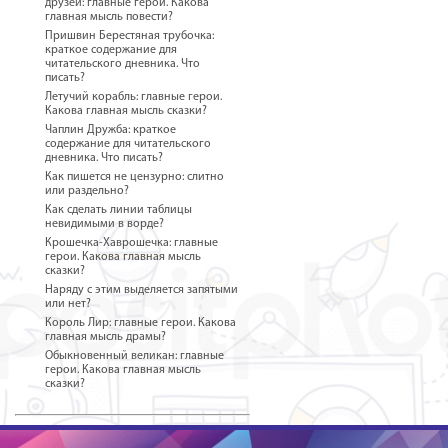
друзей: главные герои. Какова
главная мысль повести?
Пришвин Берестяная трубочка:
краткое содержание для
читательского дневника. Что
писать?
Летучий корабль: главные герои.
Какова главная мысль сказки?
Чаплин Дружба: краткое
содержание для читательского
дневника. Что писать?
Как пишется не цензурно: слитно
или раздельно?
Как сделать линии таблицы
невидимыми в ворде?
Крошечка-Хаврошечка: главные
герои. Какова главная мысль
сказки?
Наряду с этим выделяется запятыми
или нет?
Король Лир: главные герои. Какова
главная мысль драмы?
Обыкновенный великан: главные
герои. Какова главная мысль
сказки?