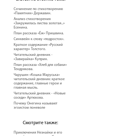
Сочинение по стихотворению
«Памятник» Державин.
Анализ стихотворения
«Закружилась листва золотая...»
Есенина.
План рассказа «Ёж» Пришвина.
Синквейн к слову «подросток».
Краткое содержание «Русский
характер» Толстого.
Читательский дневник -
«Завирайка» Куприн.
План рассказа «Хлеб для собаки»
Тендрякова.
Чарушин «Кошка Маруська»
читательский дневник: краткое
содержание, главные герои и
главная мысль.
Читательский дневник - «Новые
соседи» Артюхова.
Почему Онегина называют
эгоистом поневоле
Смотрите также:
Приключения Незнайки и его