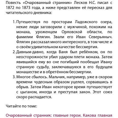
Повесть «Очарованный странник» Лесков Н.С. писал с
1872 по 1873 года, а ниже представлен её пересказ для
читательского дневника:
Путешествуя по просторам Ладожского озера,
некие люди заговорили с мужчиной, похожим на
монаха, уроженцем Орловской области, по
фамилии Флягин. Звали его Иван Северьяныч.
Флягин рассказал много интересного, в том числе и
о своём удивительном качестве бессмертия.
Давным-давно, когда Ваня был ребёнком, он по
неосторожности убил ударом плети монаха. Затем
явившийся ему во сне погибший пообещал Ивану
странную судьбу, заключавшуюся в его будущем
монашестве и в обретённом бессмертии.
Многое сбылось. Мальчик, например, уже в скором
времени чудесным образом уцелел, сорвавшись в
обрыв. Затем Иван некоторое время путешествует
с цыганом, иногда и преступая закон. Этот союз
скоро распадается.
Читайте по теме:
Очарованный странник: главные герои. Какова главная