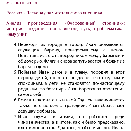
мысль повести
Рассказы Лескова для читательского дневника
Анализ произведения «Очарованный странник»:
история создания, направление, суть, проблематика,
чему учит
Переходя из города в город, Иван оказывается
служащим барину, повздорившему с женой.
Попытавшись стать посредником между барыней и
её дочерью, Флягин снова запутывается и бежит из
барского дома.
Побывал Иван даже и в плену, породил в этот
период детей, но и это не делает его оседлым и
спокойным, а дети не становятся по-настоящему
родными. Но богатырь Иван борется за обретения
самого себя.
Роман Флягина с цыганкой Грушей заканчивается
также не счастьем, а трагедией. Иван сбрасывает
девушку с обрыва.
Иван служит в армии, он работает среди
чиновничества, а в итоге, как и было предсказано,
идёт в монастырь. Для того, чтобы очистить Ивана