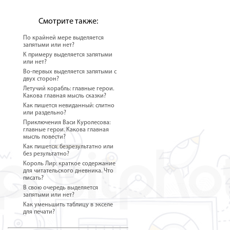
Смотрите также:
По крайней мере выделяется
запятыми или нет?
К примеру выделяется запятыми
или нет?
Во-первых выделяется запятыми с
двух сторон?
Летучий корабль: главные герои.
Какова главная мысль сказки?
Как пишется невиданный: слитно
или раздельно?
Приключения Васи Куролесова:
главные герои. Какова главная
мысль повести?
Как пишется: безрезультатно или
без результатно?
Король Лир: краткое содержание
для читательского дневника. Что
писать?
В свою очередь выделяется
запятыми или нет?
Как уменьшить таблицу в экселе
для печати?