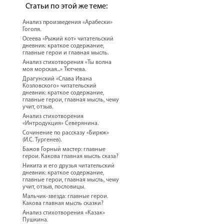
Статьи по этой же теме:
Анализ произведения «Арабески»
Гоголя.
Осеева «Рыжий кот» читательский
дневник: краткое содержание,
главные герои и главная мысль.
Анализ стихотворения «Ты волна
моя морская...» Тютчева.
Драгунский «Слава Ивана
Козловского» читательский
дневник: краткое содержание,
главные герои, главная мысль, чему
учит, отзыв.
Анализ стихотворения
«Интродукция» Северянина.
Сочинение по рассказу «Бирюк»
(И.С. Тургенев).
Бажов Горный мастер: главные
герои. Какова главная мысль сказа?
Никита и его друзья читательский
дневник: краткое содержание,
главные герои, главная мысль, чему
учит, отзыв, пословицы.
Мальчик-звезда: главные герои.
Какова главная мысль сказки?
Анализ стихотворения «Казак»
Пушкина.