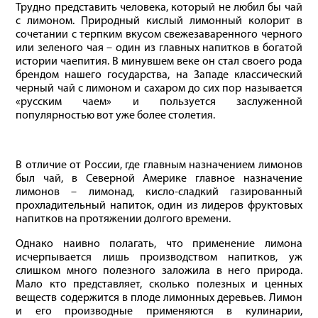
Трудно представить человека, который не любил бы чай
с лимоном. Природный кислый лимонный колорит в
сочетании с терпким вкусом свежезаваренного черного
или зеленого чая – один из главных напитков в богатой
истории чаепития. В минувшем веке он стал своего рода
брендом нашего государства, на Западе классический
черный чай с лимоном и сахаром до сих пор называется
«русским чаем» и пользуется заслуженной
популярностью вот уже более столетия.
В отличие от России, где главным назначением лимонов
был чай, в Северной Америке главное назначение
лимонов – лимонад, кисло-сладкий газированный
прохладительный напиток, один из лидеров фруктовых
напитков на протяжении долгого времени.
Однако наивно полагать, что применение лимона
исчерпывается лишь производством напитков, уж
слишком много полезного заложила в него природа.
Мало кто представляет, сколько полезных и ценных
веществ содержится в плоде лимонных деревьев. Лимон
и его производные применяются в кулинарии,