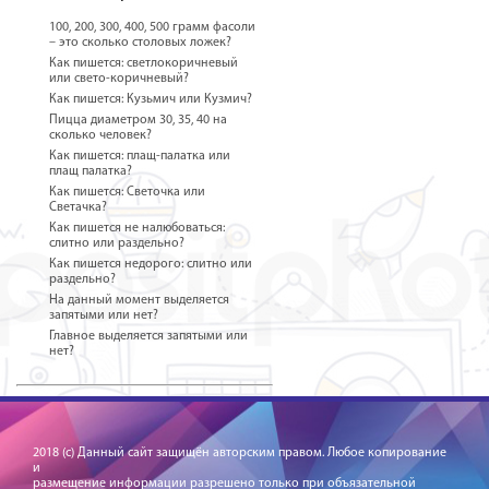
100, 200, 300, 400, 500 грамм фасоли
– это сколько столовых ложек?
Как пишется: светлокоричневый
или свето-коричневый?
Как пишется: Кузьмич или Кузмич?
Пицца диаметром 30, 35, 40 на
сколько человек?
Как пишется: плащ-палатка или
плащ палатка?
Как пишется: Светочка или
Светачка?
Как пишется не налюбоваться:
слитно или раздельно?
Как пишется недорого: слитно или
раздельно?
На данный момент выделяется
запятыми или нет?
Главное выделяется запятыми или
нет?
2018 (c) Данный сайт защищён авторским правом. Любое копирование
и
размещение информации разрешено только при объязательной