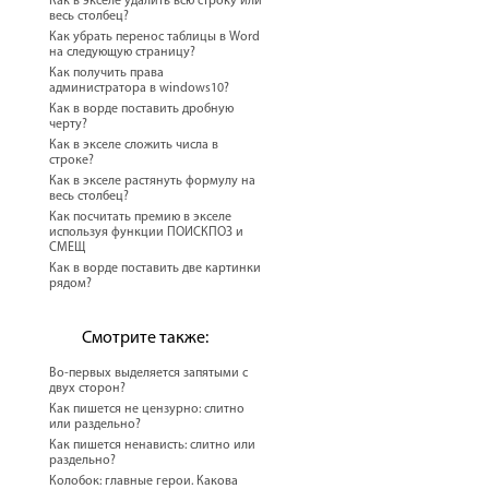
Как в экселе удалить всю строку или
весь столбец?
Как убрать перенос таблицы в Word
на следующую страницу?
Как получить права
администратора в windows10?
Как в ворде поставить дробную
черту?
Как в экселе сложить числа в
строке?
Как в экселе растянуть формулу на
весь столбец?
Как посчитать премию в экселе
используя функции ПОИСКПОЗ и
СМЕЩ
Как в ворде поставить две картинки
рядом?
Смотрите также:
Во-первых выделяется запятыми с
двух сторон?
Как пишется не цензурно: слитно
или раздельно?
Как пишется ненависть: слитно или
раздельно?
Колобок: главные герои. Какова