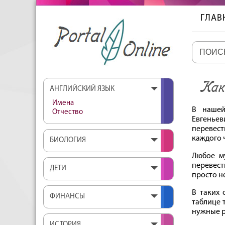
ГЛАВ
Как
АНГЛИЙСКИЙ ЯЗЫК
Имена
В нашей
Отчество
Евгеньев
перевест
каждого ч
БИОЛОГИЯ
Любое му
перевест
ДЕТИ
просто не
В таких 
ФИНАНСЫ
таблице 
нужные р
ИСТОРИЯ