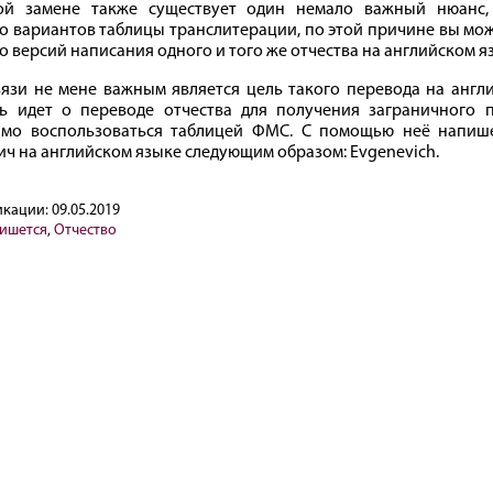
ой замене также существует один немало важный нюанс,
о вариантов таблицы транслитерации, по этой причине вы мо
о версий написания одного и того же отчества на английском я
вязи не мене важным является цель такого перевода на англ
ь идет о переводе отчества для получения заграничного п
имо воспользоваться таблицей ФМС. С помощью неё напиш
ич на английском языке следующим образом: Evgenevich.
икации:
09.05.2019
пишется
,
Отчество