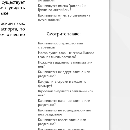
английски?
 существует
Как пишутся имена Григорий и
жете увидеть
Гриша по-английски?
зыке.
Как пишется отчество Евгеньевна
по-английски?
ийский язык.
аспорта, то
Смотрите также:
ем отчество
Как пишется: стараешься или
стараешся?
Носов Кукла: главные герои. Какова
главная мысль рассказа?
Пожалуй выделяется запятыми или
нет?
Как пишется не вдруг: слитно или
раздельно?
Как удалить строки в экселе по
фильтру?
Вдобавок выделяется запятыми или
нет?
Как пишется наконец: слитно или
раздельно?
Как пишется не вошедшие: слитно
или раздельно?
Как пишется вовсю: слитно или
раздельно?
Как пишется неистовствовать: