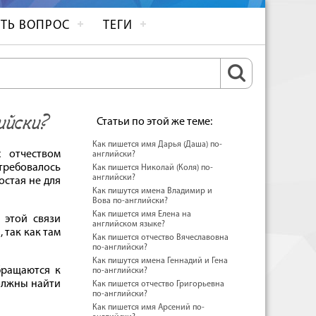
ТЬ ВОПРОС
ТЕГИ
ийски?
Статьи по этой же теме:
Как пишется имя Дарья (Даша) по-
 отчеством
английски?
требовалось
Как пишется Николай (Коля) по-
английски?
остая не для
Как пишутся имена Владимир и
Вова по-английски?
Как пишется имя Елена на
 этой связи
английском языке?
 так как там
Как пишется отчество Вячеславовна
по-английски?
Как пишутся имена Геннадий и Гена
бращаются к
по-английски?
должны найти
Как пишется отчество Григорьевна
по-английски?
Как пишется имя Арсений по-