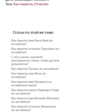
Теги:
Как пишется
,
Отчество
Статьи по этой же теме:
Как пишется имя Анна (Аня) по-
английски?
Как пишется отчество Сергеевич по-
английски?
С чего начать изучение
иностранного языка, чтобы достичь
результатов?
Как пишется Татьяна по-английски?
Как пишется имя Женя по-
английски?
Как пишется имя Елизавета на
английском языке?
Как пишутся имена Надежда и Надя
по-английски?
Как пишется имя Виталий (Виталик)
по-английски?
Как пишется отчество Ильинична
по-английски?