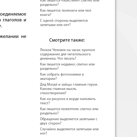
Как пишется «поистине»: слитно или
раздельно?
Как пишется: полкниги или пол
соединяемое
книги?
з глаголов и
С одной стороны выделяется
запятыми или нет?
.
 желании не
Смотрите также:
Лесков Человек на часах: краткое
содержание для читательского
дневника. Что писать?
Как пишется недавно: слитно или
раздельно?
Как собрать фотоснимки в
аватарии?
Дед Мазай и зайцы: главные герои.
Какова главная мысль
стихотворения?
Как на рисунок в ворде наложить
текст?
Как пишется пожелтели: слитно или
раздельно?
Обращение выделяется запятыми с
двух сторон?
Случайно выделяется запятыми или
нет?