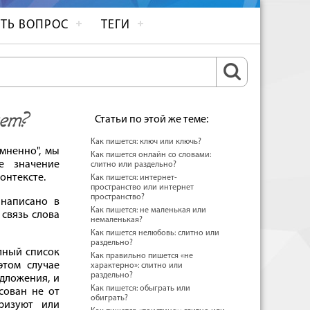
ТЬ ВОПРОС
ТЕГИ
нет?
Статьи по этой же теме:
Как пишется: ключ или ключь?
мненно", мы
Как пишется онлайн со словами:
е значение
слитно или раздельно?
контексте.
Как пишется: интернет-
пространство или интернет
пространство?
 написано в
Как пишется: не маленькая или
 связь слова
немаленькая?
Как пишется нелюбовь: слитно или
раздельно?
лный список
Как правильно пишется «не
этом случае
характерно»: слитно или
раздельно?
едложения, и
Как пишется: обыграть или
сован не от
обиграть?
еризуют или