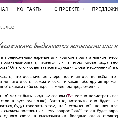
НАЯ
КОНТАКТЫ
О ПРОЕКТЕ
ПРЕДЛОЖИ
есомненно выделяется запятыми или 
 в предложениях наречие или краткое прилагательное "несо
проанализировать, имеется ли в этом слове модально
сть". От этого и будет зависеть функция слова "несомненно" в 
азать, что обозначение уверенности автора во всём, что
нии - это и есть грамматическая и какая-либо другая прямая
нно" с каким-либо конкретным членом предложения.
нно" может быть вводным словом (
Тут
можно посмотреть по
 слов в русском языке). Запятые, которыми оно будет в 
ваться, будут говорить о том, что "несомненно" - не член пр
и сможем поставить к нему вопрос "как?", то он будет адре
то одного слова в высказывании. Вводные слова характ