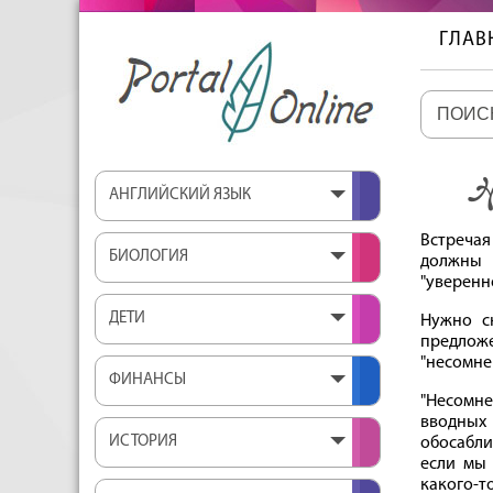
ГЛАВ
Н
АНГЛИЙСКИЙ ЯЗЫК
Встречая
БИОЛОГИЯ
должны 
"уверенно
ДЕТИ
Нужно ск
предложе
"несомне
ФИНАНСЫ
"Несомне
вводных
ИСТОРИЯ
обосабли
если мы 
какого-