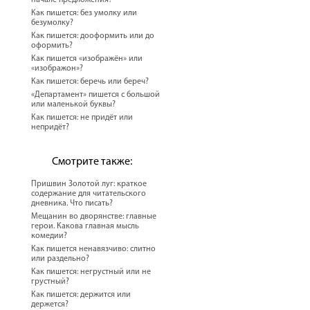
начале предложения?
Как пишется: без умолку или
безумолку?
Как пишется: дооформить или до
оформить?
Как пишется «изображён» или
«изображон»?
Как пишется: беречь или береч?
«Департамент» пишется с большой
или маленькой буквы?
Как пишется: не придёт или
непридёт?
Смотрите также:
Пришвин Золотой луг: краткое
содержание для читательского
дневника. Что писать?
Мещанин во дворянстве: главные
герои. Какова главная мысль
комедии?
Как пишется ненавязчиво: слитно
или раздельно?
Как пишется: негрустный или не
грустный?
Как пишется: держится или
держется?