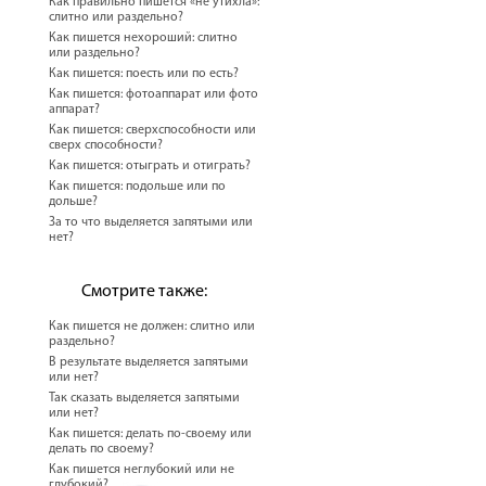
Как правильно пишется «не утихла»:
слитно или раздельно?
Как пишется нехороший: слитно
или раздельно?
Как пишется: поесть или по есть?
Как пишется: фотоаппарат или фото
аппарат?
Как пишется: сверхспособности или
сверх способности?
Как пишется: отыграть и отиграть?
Как пишется: подольше или по
дольше?
За то что выделяется запятыми или
нет?
Смотрите также:
Как пишется не должен: слитно или
раздельно?
В результате выделяется запятыми
или нет?
Так сказать выделяется запятыми
или нет?
Как пишется: делать по-своему или
делать по своему?
Как пишется неглубокий или не
глубокий?