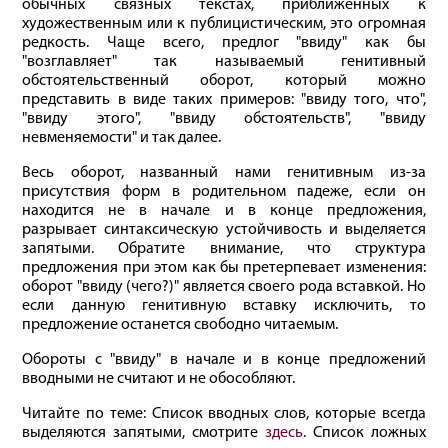
обычных связных текстах, приближенных к
художественным или к публицистическим, это огромная
редкость. Чаще всего, предлог "ввиду" как бы
"возглавляет" так называемый генитивный
обстоятельственный оборот, который можно
представить в виде таких примеров: "ввиду того, что",
"ввиду этого", "ввиду обстоятельств", "ввиду
невменяемости" и так далее.
Весь оборот, названный нами генитивным из-за
присутствия форм в родительном падеже, если он
находится не в начале и в конце предложения,
разрывает синтаксическую устойчивость и выделяется
запятыми. Обратите внимание, что структура
предложения при этом как бы претерпевает изменения:
оборот "ввиду (чего?)" является своего рода вставкой. Но
если данную генитивную вставку исключить, то
предложение останется свободно читаемым.
Обороты с "ввиду" в начале и в конце предложений
вводными не считают и не обособляют.
Читайте по теме: Список вводных слов, которые всегда
выделяются запятыми, смотрите
здесь
. Список ложных