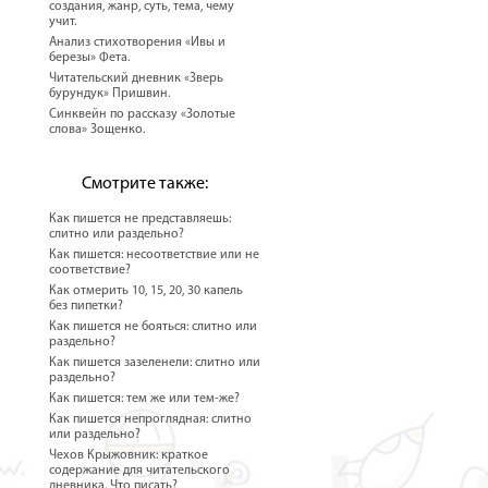
создания, жанр, суть, тема, чему
учит.
Анализ стихотворения «Ивы и
березы» Фета.
Читательский дневник «Зверь
бурундук» Пришвин.
Синквейн по рассказу «Золотые
слова» Зощенко.
Смотрите также:
Как пишется не представляешь:
слитно или раздельно?
Как пишется: несоответствие или не
соответствие?
Как отмерить 10, 15, 20, 30 капель
без пипетки?
Как пишется не бояться: слитно или
раздельно?
Как пишется зазеленели: слитно или
раздельно?
Как пишется: тем же или тем-же?
Как пишется непроглядная: слитно
или раздельно?
Чехов Крыжовник: краткое
содержание для читательского
дневника. Что писать?