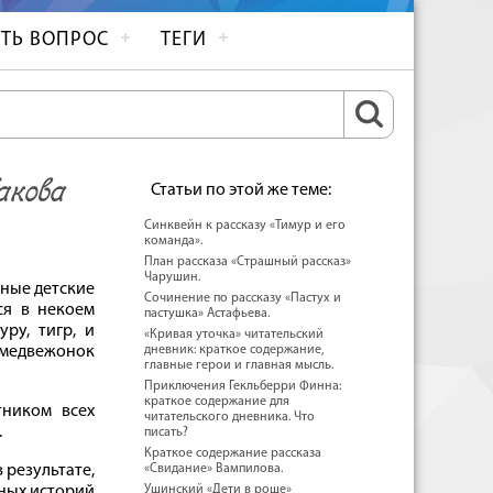
ТЬ ВОПРОС
ТЕГИ
Какова
Статьи по этой же теме:
Синквейн к рассказу «Тимур и его
команда».
План рассказа «Страшный рассказ»
Чарушин.
чные детские
Сочинение по рассказу «Пастух и
ся в некоем
пастушка» Астафьева.
уру, тигр, и
«Кривая уточка» читательский
 медвежонок
дневник: краткое содержание,
главные герои и главная мысль.
Приключения Гекльберри Финна:
краткое содержание для
тником всех
читательского дневника. Что
.
писать?
Краткое содержание рассказа
 результате,
«Свидание» Вампилова.
чных историй
Ушинский «Дети в роще»