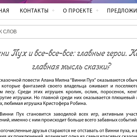
НАЯ
КОНТАКТЫ
О ПРОЕКТЕ
ПРЕДЛОЖИ
ни Пух и все‐все‐все: главные герои. 
главная мысль сказки?
сказочной повести Алана Милна “Винни Пух” оказываются обы
 которые фантазией своего владельца оживают и поселяют
м лесу. Среди этих игрушек кролик, ослик, поросенок, кенг
ругие игрушки. Но главной среди них оказывается плюшевый
х, любимая игрушка Кристофера Робина.
Винни Пух становится заводилой всех игр, активным учас
ний, именно с ним происходит больше всего забавных событий
огочисленные друзья стараются не отставать от Винни пуха, и в
ния их приключений, возникает одна из самых красивых сказо