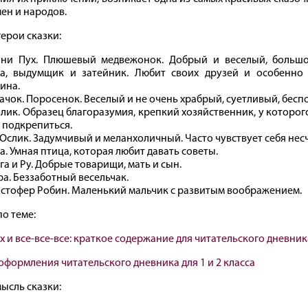
мен и народов.
герои сказки:
ни Пух. Плюшевый медвежонок. Добрый и веселый, больш
а, выдумщик и затейник. Любит своих друзей и особенно
ина.
ачок. Поросенок. Веселый и не очень храбрый, суетливый, бес
лик. Образец благоразумия, крепкий хозяйственник, у которого
 подкрепиться.
 Ослик. Задумчивый и меланхоличный. Часто чувствует себя нес
а. Умная птица, которая любит давать советы.
га и Ру. Добрые товарищи, мать и сын.
ра. Беззаботный весельчак.
стофер Робин. Маленький мальчик с развитым воображением.
по теме:
х и все‐все‐все: краткое содержание для читательского дневник
оформления читательского дневника для 1 и 2 класса
мысль сказки: