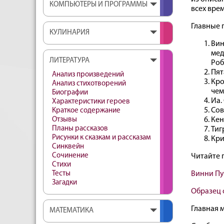
КОМПЬЮТЕРЫ И ПРОГРАММЫ
всех вре
Главные 
КУЛИНАРИЯ
Вин
мед
ЛИТЕРАТУРА
Роб
Пят
Анализ произведений
Кро
Анализ стихотворений
чем
Биографии
Иа.
Характеристики героев
Сов
Краткое содержание
Отзывы
Кен
Планы рассказов
Тиг
Рисунки к сказкам и рассказам
Кри
Синквейн
Сочинение
Читайте 
Стихи
Тесты
Винни Пу
Загадки
Образец 
Главная 
МАТЕМАТИКА