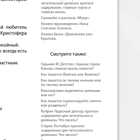
читательский дневник: краткое
содержание, главные герои и
главная мысль.
Синквейн к рассказу «Муму».
Анализ произведения «Анна
ой любитель
Снегина» Есенина.
 Кристофера
Анализ басни «Демьянова уха»
Крылова.
покойный.
 всегда есть
Смотрите также:
частным.
Горький М. Детство: главные герои.
Какова главная мысль повести?
Как пишется: Валечка или Валичка?
Как пишется по твоему мнению или
по-твоему мнению?
Впоследствии выделяется запятыми
или нет?
Как пишется сориентируйте: слитно
или раздельно?
а
Куприн Чудесный доктор: краткое
содержание для читательского
дневника. Что писать?
Старик Хоттабыч: краткое
содержание для читательского
дневника. Что писать?