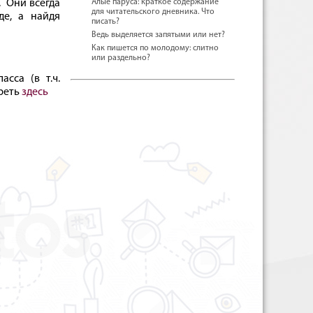
. Они всегда
Алые паруса: краткое содержание
для читательского дневника. Что
де, а найдя
писать?
Ведь выделяется запятыми или нет?
Как пишется по молодому: слитно
или раздельно?
сса (в т.ч.
треть
здесь