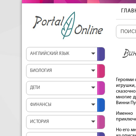
ГЛАВ
Вин
АНГЛИЙСКИЙ ЯЗЫК
БИОЛОГИЯ
Героями 
игрушки,
ДЕТИ
сказочно
многие д
Винни Пу
ФИНАНСЫ
Именно 
приключе
ИСТОРИЯ
Но его мн
из описа