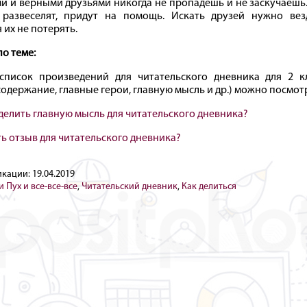
и и верными друзьями никогда не пропадешь и не заскучаешь
 развеселят, придут на помощь. Искать друзей нужно вез
 их не потерять.
по теме:
писок произведений для читательского дневника для 2 кла
содержание, главные герои, главную мысль и др.) можно посмо
делить главную мысль для читательского дневника?
ть отзыв для читательского дневника?
икации:
19.04.2019
 Пух и все-все-все
,
Читательский дневник
,
Как делиться