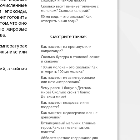
столовой и чайной ложки?
гочисленные
Сколько весит печенье топленое с
и эпоксиды,
молоком? Сколько калорий?
оит готовить
50 мл воды – это сколько? Как
отмерить 50 мл воды?
том, что оно
ные жировые
ва.
Смотрите также:
температурах
Как пишется: на пропалую или
напропалую?
дильнике или
Сколько булгура в столовой ложке
и стакане?
100 мл молока – это сколько? Как
ий, а чайная
отмерить 100 мл молока?
Как пишется: не заинтересовало
или незаинтересовало?
Чему равен 1 бонус в Детском
мире? Сколько стоит 1 бонус
Детском мире?
Как пишется: поздравьте или
поздравте?
Как пишется: недоверчиво или не
доверчиво?
Гуттаперчевый мальчик: главные
герои. Какова главная мысль
повести?
Айболит: краткое содержание для