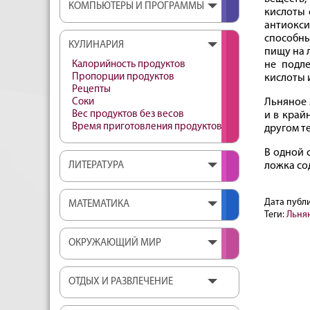
КОМПЬЮТЕРЫ И ПРОГРАММЫ
кислоты 
антиокс
способны
КУЛИНАРИЯ
пищу на л
Калорийность продуктов
не подл
Пропорции продуктов
кислоты 
Рецепты
Соки
Льняное 
Вес продуктов без весов
и в край
Время приготовления продуктов
другом т
В одной 
ЛИТЕРАТУРА
ложка со
Дата публ
МАТЕМАТИКА
Теги:
Льня
ОКРУЖАЮЩИЙ МИР
ОТДЫХ И РАЗВЛЕЧЕНИЕ