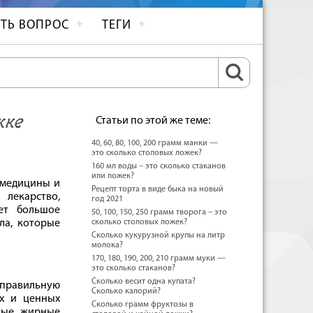
ТЬ ВОПРОС
ТЕГИ
жке
Статьи по этой же теме:
40, 60, 80, 100, 200 грамм манки —
это сколько столовых ложек?
160 мл воды – это сколько стаканов
или ложек?
 медицины и
Рецепт торта в виде быка на новый
лекарство,
год 2021
ет большое
50, 100, 150, 250 грамм творога – это
ла, которые
сколько столовых ложек?
Сколько кукурузной крупы на литр
молока?
170, 180, 190, 200, 210 грамм муки —
это сколько стаканов?
Сколько весит одна купата?
 правильную
Сколько калорий?
ых и ценных
Сколько грамм фруктозы в
нные жирные