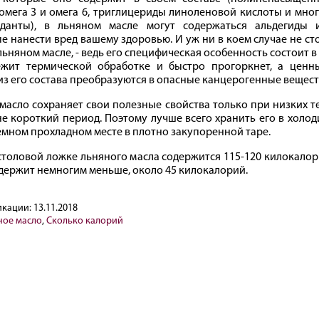
омега 3 и омега 6, триглицериды линоленовой кислоты и мно
иданты), в льняном масле могут содержаться альдегиды 
е нанести вред вашему здоровью. И уж ни в коем случае не ст
ьняном масле, - ведь его специфическая особенность состоит в 
ежит термической обработке и быстро прогоркнет, а цен
из его состава преобразуются в опасные канцерогенные вещест
масло сохраняет свои полезные свойства только при низких 
не короткий период. Поэтому лучше всего хранить его в холо
емном прохладном месте в плотно закупоренной таре.
столовой ложке льняного масла содержится 115-120 килокалор
держит немногим меньше, около 45 килокалорий.
икации:
13.11.2018
ное масло
,
Сколько калорий