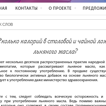
НАЯ
КОНТАКТЫ
О ПРОЕКТЕ
ПРЕДЛОЖИ
колько калорий в столовой и чайной ло
льняного масла?
ют несколько десятков распространенных практик народной
меопатии, которые рассматривают льняное масло, как 
льное к постоянному употреблению. В продаже существу
во биологически активных добавок на основе льняного мас
ует к употреблению даже министерство здравоохранения.
те с тем, следует соблюдать всяческую осторожность и
ку при употреблении льняного масла. Ведь помимо важн
, которые оно содержит в своем составе (полиненасыще