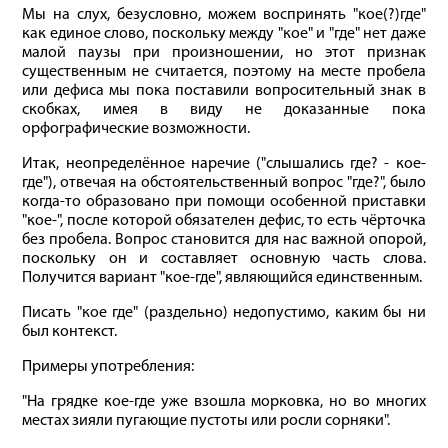
Мы на слух, безусловно, можем воспринять "кое(?)где"
как единое слово, поскольку между "кое" и "где" нет даже
малой паузы при произношении, но этот признак
существенным не считается, поэтому на месте пробела
или дефиса мы пока поставили вопросительный знак в
скобках, имея в виду не доказанные пока
орфографические возможности.
Итак, неопределённое наречие ("слышались где? - кое-
где"), отвечая на обстоятельственный вопрос "где?", было
когда-то образовано при помощи особенной приставки
"кое-", после которой обязателен дефис, то есть чёрточка
без пробела. Вопрос становится для нас важной опорой,
поскольку он и составляет основную часть слова.
Получится вариант "кое-где", являющийся единственным.
Писать "кое где" (раздельно) недопустимо, каким бы ни
был контекст.
Примеры употребления:
"На грядке кое-где уже взошла морковка, но во многих
местах зияли пугающие пустоты или росли сорняки".