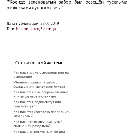
""Кое-где зеленоватый забор был освещён тусклыми
отблесками лунного света".
Дата публикации:
28.05.2019
Теги:
Как пишется
,
Частица
Статьи по этой же теме:
Как пишется: на основании или на
основание?
«Черноморский» пишется с
большой или маленькой буквы?
Как пишется: вышеперечисленные
или выше перечисленные?
Как пишется: пединститут или
педынститут?
Как пишется «согласно правил» или
«правилам»?
Как пишется вышеупомянутый:
слитно или раздельно?
Как пишется нескем: слитно или