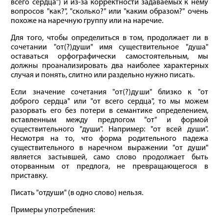
всего сердца") и из-за корректности задаваемых к нему
вопросов "как?", "сколько?" или "каким образом?" очень
похоже на наречную группу или на наречие.
Для того, чтобы определиться в том, продолжает ли в
сочетании "от(?)души" имя существительное "душа"
оставаться орфографически самостоятельным, мы
должны проанализировать два наиболее характерных
случая и понять, слитно или раздельно нужно писать.
Если значение сочетания "от(?)души" близко к "от
доброго сердца" или "от всего сердца", то мы можем
разорвать его без потери в семантике определением,
вставленным между предлогом "от" и формой
существительного "души". Например: "от всей души".
Несмотря на то, что форма родительного падежа
существительного в наречном выражении "от души"
является застывшей, само слово продолжает быть
оторванным от предлога, не превращающегося в
приставку.
Писать "отдуши" (в одно слово) нельзя.
Примеры употребления: