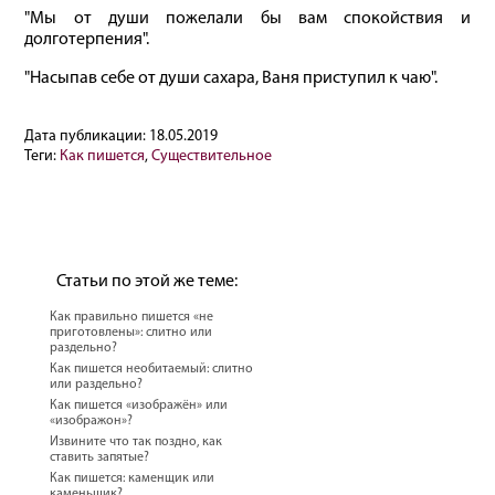
"Мы от души пожелали бы вам спокойствия и
долготерпения".
"Насыпав себе от души сахара, Ваня приступил к чаю".
Дата публикации:
18.05.2019
Теги:
Как пишется
,
Существительное
Статьи по этой же теме:
Как правильно пишется «не
приготовлены»: слитно или
раздельно?
Как пишется необитаемый: слитно
или раздельно?
Как пишется «изображён» или
«изображон»?
Извините что так поздно, как
ставить запятые?
Как пишется: каменщик или
каменьщик?