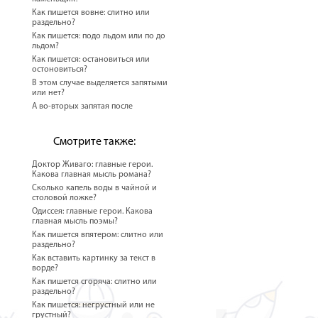
Как пишется вовне: слитно или
раздельно?
Как пишется: подо льдом или по до
льдом?
Как пишется: остановиться или
остоновиться?
В этом случае выделяется запятыми
или нет?
А во-вторых запятая после
Смотрите также:
Доктор Живаго: главные герои.
Какова главная мысль романа?
Сколько капель воды в чайной и
столовой ложке?
Одиссея: главные герои. Какова
главная мысль поэмы?
Как пишется впятером: слитно или
раздельно?
Как вставить картинку за текст в
ворде?
Как пишется сгоряча: слитно или
раздельно?
Как пишется: негрустный или не
грустный?