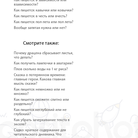
Как пишется: в зависимости или
взависимости?
Как пишется: кавычки или ковычки?
Как пишется: в честь или вчесть?
Как пишется: пол-лета или пол лета?
Вообще запятая нужна или нет?
Смотрите также:
Почему драцена сбрасывает листья,
что делать?
Как получить лампочки в аватарии?
Плов сколько воды на 1 кг риса?
Сказка о потерянном времени:
главные герои. Какова главная
мысль сказки?
Как пишется: немножко или не
множко?
Как пишется сможете: слитно или
раздельно?
Как пишется неглубокий или не
глубокий?
Как убрать зачеркивание текста в
экселе?
Садко: краткое содержание для
читательского дневника. Что