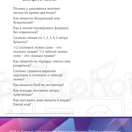
Почему у цикламена желтеют
листья во время цветения?
Как пишется: бесцельный или
безцельный?
Как в экселе скопировать формулу
без изменений?
Сколько лапши на 1, 2, 3, 4, 5 литра
бульона?
1/2 столовой ложки соли – это
сколько грамм? 1/2 чайной ложки
соли – это сколько грамм?
Как пишется по порядку: слитно или
раздельно?
Сколько граммов вареной
перловки в столовой и чайной
ложке?
Как пишется Глеб по-английски?
Как в ворде поставить метры
кубические?
Как поставить знак минуты в ворде?
Какой код?
2018 (c) Данный сайт защищён авторским правом. Любое копирование