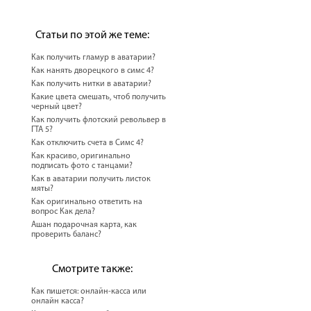
Статьи по этой же теме:
Как получить гламур в аватарии?
Как нанять дворецкого в симс 4?
Как получить нитки в аватарии?
Какие цвета смешать, чтоб получить
черный цвет?
Как получить флотский револьвер в
ГТА 5?
Как отключить счета в Симс 4?
Как красиво, оригинально
подписать фото с танцами?
Как в аватарии получить листок
мяты?
Как оригинально ответить на
вопрос Как дела?
Ашан подарочная карта, как
проверить баланс?
Смотрите также:
Как пишется: онлайн-касса или
онлайн касса?