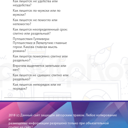
Как пишется: не удобства или
неудобства?
Как пишется: по-мужски или по
мужски?
Как пишется: не помогло или
непомогло?
Как пишется неопределенный срок:
слитно или раздельный?
Путешествия Гулливера:
Путешествие в Лилипутию: главные
герои. Какова главная мысль
романа?
Как пишется помесячно: слитно или
раздельно?
Впрочем выделяется запятыми или
нет?
Как пишется не сдавших: слитно или
раздельно?
Как пишется: непорядок или не
порядок?
2018 (c) Данный сайт защищён авторским правом. Любое копирование
и
размещение информации разрешено только при объязательной
ссылке на сайт !