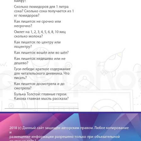
кайфу?
Сколько помидоров для 1 литра
сока? Сколько сока получается из 1
кг помидоров?
Как пишется: не срочно или
несрочно?
Омлет на 1, 2, 3, 4, 5, 6, 8, 10 яиц
сколько молока?
Как пишется: по центру или
поцентру?
Как пишется: вошёл или во шёл?
Как пишется: недешево или не
дешево?
Гуси-лебеди: краткое содержание
для читательского дневника. Что
писать?
Как пишется: досмотрела и до
смотрела?
Булька Толстой: главные герои.
Какова главная мысль рассказа?
2018 (c) Данный сайт защищён авторским правом. Любое копирование
и
размещение информации разрешено только при объязательной