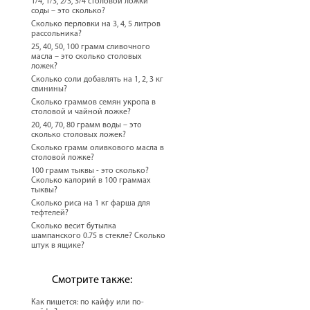
1/4, 1/3, 2/3, 3/4 столовой ложки
соды – это сколько?
Сколько перловки на 3, 4, 5 литров
рассольника?
25, 40, 50, 100 грамм сливочного
масла – это сколько столовых
ложек?
Сколько соли добавлять на 1, 2, 3 кг
свинины?
Сколько граммов семян укропа в
столовой и чайной ложке?
20, 40, 70, 80 грамм воды – это
сколько столовых ложек?
Сколько грамм оливкового масла в
столовой ложке?
100 грамм тыквы - это сколько?
Сколько калорий в 100 граммах
тыквы?
Сколько риса на 1 кг фарша для
тефтелей?
Сколько весит бутылка
шампанского 0.75 в стекле? Сколько
штук в ящике?
Смотрите также:
Как пишется: по кайфу или по-