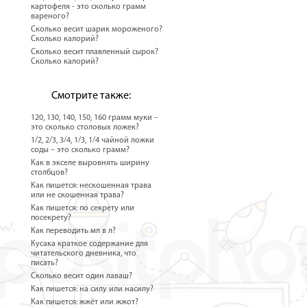
картофеля - это сколько грамм
вареного?
Сколько весит шарик мороженого?
Сколько калорий?
Сколько весит плавленный сырок?
Сколько калорий?
Смотрите также:
120, 130, 140, 150, 160 грамм муки –
это сколько столовых ложек?
1/2, 2/3, 3/4, 1/3, 1/4 чайной ложки
соды – это сколько грамм?
Как в экселе выровнять ширину
столбцов?
Как пишется: нескошенная трава
или не скошенная трава?
Как пишется: по секрету или
посекрету?
Как переводить мл в л?
Кусака краткое содержание для
читательского дневника, что
писать?
Сколько весит один лаваш?
Как пишется: на силу или насилу?
Как пишется: жжёт или жжот?