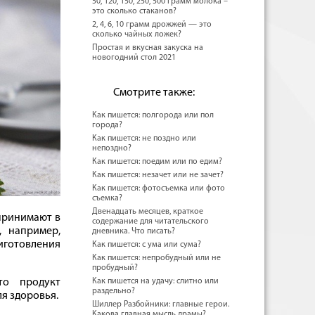
50, 120, 150, 250, 500 грамм молока –
это сколько стаканов?
2, 4, 6, 10 грамм дрожжей — это
сколько чайных ложек?
Простая и вкусная закуска на
новогодний стол 2021
Смотрите также:
Как пишется: полгорода или пол
города?
Как пишется: не поздно или
непоздно?
Как пишется: поедим или по едим?
Как пишется: незачет или не зачет?
Как пишется: фотосъемка или фото
съемка?
Двенадцать месяцев, краткое
 принимают в
содержание для читательского
, например,
дневника. Что писать?
иготовления
Как пишется: с ума или сума?
Как пишется: непробудный или не
пробудный?
то продукт
Как пишется на удачу: слитно или
раздельно?
я здоровья.
Шиллер Разбойники: главные герои.
Какова главная мысль драмы?