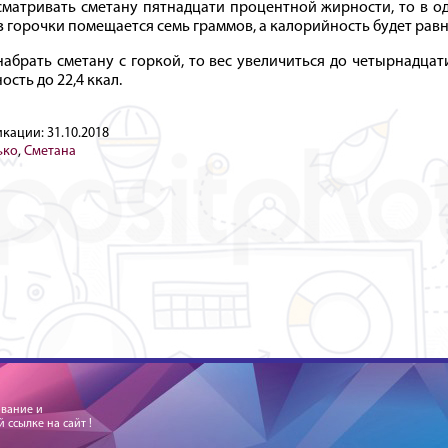
сматривать сметану пятнадцати процентной жирности, то в о
з горочки помещается семь граммов, а калорийность будет равна
набрать сметану с горкой, то вес увеличиться до четырнадцат
сть до 22,4 ккал.
икации:
31.10.2018
ько
,
Сметана
ование и
ссылке на сайт !