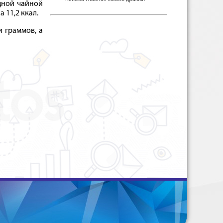
дной чайной
 11,2 ккал.
и граммов, а