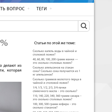
ТЬ ВОПРОС
ТЕГИ
15%
Статьи по этой же теме:
Сколько капель воды в чайной и
столовой ложке?
40, 60, 80, 100, 200 грамм манки —
это сколько столовых ложек?
о делают из
Сколько апельсинов на стакан
ти, которая
сока? Сколько сока получается из 1
кг апельсинов?
Сколько граммов молотого перца в
чайной и столовой ложке?
1/4, 1/3, 1/2, 2/3, 3/4 пачки
сливочного масла – это сколько?
110, 140, 220, 340, 360 грамм сахара –
это сколько столовых ложек?
100, 300, 500 грамм кефира – это
сколько стаканов?