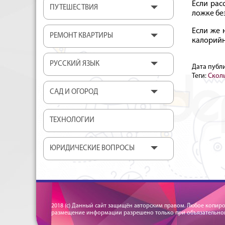
Если рас
ПУТЕШЕСТВИЯ
ложке бе
Если же 
РЕМОНТ КВАРТИРЫ
калорийно
РУССКИЙ ЯЗЫК
Дата публ
Теги:
Скол
САД И ОГОРОД
ТЕХНОЛОГИИ
ЮРИДИЧЕСКИЕ ВОПРОСЫ
2018 (c) Данный сайт защищён авторским правом. Любое копир
размещение информации разрешено только при объязательной 