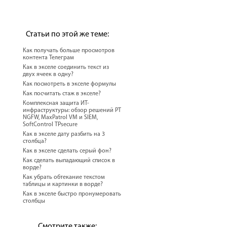
Статьи по этой же теме:
Как получать больше просмотров
контента Телеграм
Как в экселе соединить текст из
двух ячеек в одну?
Как посмотреть в экселе формулы
Как посчитать стаж в экселе?
Комплексная защита ИТ-
инфраструктуры: обзор решений PT
NGFW, MaxPatrol VM и SIEM,
SoftControl TPsecure
Как в экселе дату разбить на 3
столбца?
Как в экселе сделать серый фон?
Как сделать выпадающий список в
ворде?
Как убрать обтекание текстом
таблицы и картинки в ворде?
Как в экселе быстро пронумеровать
столбцы
Смотрите также: