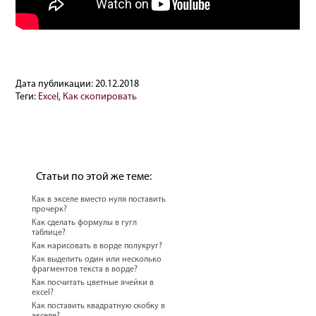
Дата публикации:
20.12.2018
Теги:
Excel
,
Как скопировать
Статьи по этой же теме:
Как в экселе вместо нуля поставить
прочерк?
Как сделать формулы в гугл
таблице?
Как нарисовать в ворде полукруг?
Как выделить один или несколько
фрагментов текста в ворде?
Как посчитать цветные ячейки в
excel?
Как поставить квадратную скобку в
экселе?