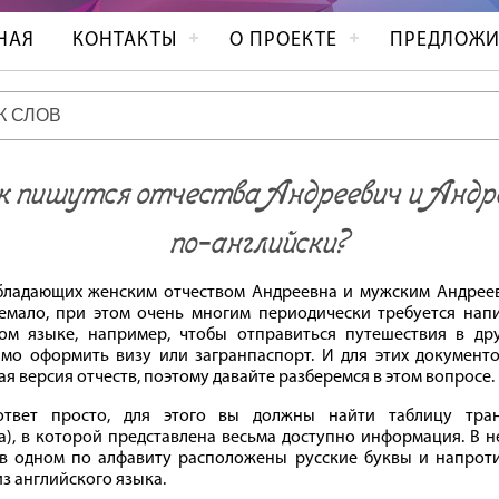
НАЯ
КОНТАКТЫ
О ПРОЕКТЕ
ПРЕДЛОЖИ
 пишутся отчества Андреевич и Андр
по‐английски?
бладающих женским отчеством Андреевна и мужским Андрее
емало, при этом очень многим периодически требуется напи
ом языке, например, чтобы отправиться путешествия в дру
мо оформить визу или загранпаспорт. И для этих документо
ая версия отчеств, поэтому давайте разберемся в этом вопросе.
ответ просто, для этого вы должны найти таблицу тран
а), в которой представлена весьма доступно информация. В н
 в одном по алфавиту расположены русские буквы и напроти
из английского языка.