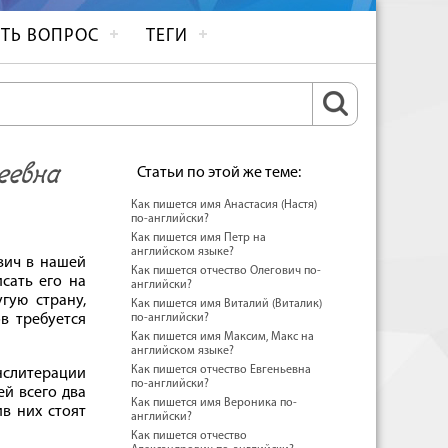
ТЬ ВОПРОС
ТЕГИ
еевна
Статьи по этой же теме:
Как пишется имя Анастасия (Настя)
по-английски?
Как пишется имя Петр на
английском языке?
вич в нашей
Как пишется отчество Олегович по-
сать его на
английски?
гую страну,
Как пишется имя Виталий (Виталик)
в требуется
по-английски?
Как пишется имя Максим, Макс на
английском языке?
Как пишется отчество Евгеньевна
слитерации
по-английски?
ей всего два
Как пишется имя Вероника по-
в них стоят
английски?
Как пишется отчество