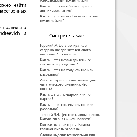
Александрович по-английски?
можно найти
Как пишется имя Александра на
ударственных
английском языке?
Как пишутся имена Геннадий и Гена
по-английски?
е правильно
dreevich и
Смотрите также:
Горький М. Детство: краткое
содержание для читательского
дневника. Что писать?
Как пишется незамедлительно:
слитно или раздельно?
Как пишется на ходу: слитно или
раздельно?
Айболит: краткое содержание для
читательского дневника. Что
писать?
Как пишется: по-царски или по
царски?
Как пишется сослепу: слитно или
раздельно?
Толстой Л.Н. Детство: главные герои.
Какова главная мысль повести?
Гадюка: главные герои. Какова
главная мысль рассказа?
Словно выделяется запятыми или