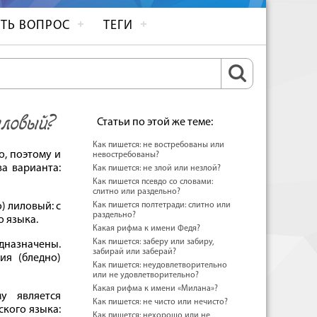
ТЬ ВОПРОС
ТЕГИ
иловый?
Статьи по этой же теме:
Как пишется: не востребованы или
о, поэтому и
невостребованы?
а варианта:
Как пишется: не злой или незлой?
Как пишется псевдо со словами:
слитно или раздельно?
) лиловый: с
Как пишется полтетради: слитно или
раздельно?
о языка.
Какая рифма к имени Федя?
Как пишется: заберу или забиру,
дназначены.
забирай или заберай?
ия (бледно)
Как пишется: неудовлетворительно
или не удовлетворительно?
Какая рифма к имени «Милана»?
у является
Как пишется: не чисто или нечисто?
ского языка:
Как пишется: нехорошо или не