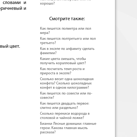
и словами и
хорошо?
коричневый и
Смотрите также:
Как пишется: полметра или пол
мера?
Как пишется: полтретьего или пол
третьего?
вый цвет.
Как в экселе по алфавиту сделать
фамилии?
Какие цвета смешать, чтобы
получить коралловый цвет?
Как посчитать темп роста и
прироста в экселе?
Сколько весит одна шоколадная
конфета? Сколько шоколадных
конфет в одном килограмме?
Как пишется: по совести или по-
совести?
Как пишется двадцать первое:
слитно или раздельно?
Сколько перекиси водорода в
столовой и чайной ложке?
Бианки Лесные домишки: главные
герои. Какова главная мысль
рассказа?