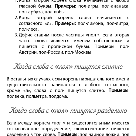
Когда второй корень слова начинается с любой
гласной буквы.
Примеры:
пол-игры, пол-ананаса,
пол-арбуза, пол-избы.
Когда второй корень слова начинается с
согласного «л».
Примеры:
пол-лимона, пол-литра,
пол-леса.
Дефис ставим после частицы «пол-», если вторая
часть слова является именем собственным и
пишется с прописной буквы. Примеры: пол-
Австрии, пол-России, пол-Москвы.
Когда слова с «пол» пишутся слитно
В остальных случаях, если корень нарицательного имени
существительного начинается с любого согласного,
кроме «л», слова с пол- пишутся слитно.
Примеры
:
полвека, полметра, полдома.
Когда слова с «пол» пишутся раздельно
Если между корнем «пол-» и существительным имеется
согласованное определение, словосочетание пишется
раздельно в три слова.
Примеры:
пол чайной ложки, пол