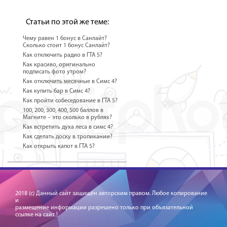
Статьи по этой же теме:
Чему равен 1 бонус в Санлайт?
Сколько стоит 1 бонус Санлайт?
Как отключить радио в ГТА 5?
Как красиво, оригинально
подписать фото утром?
Как отключить месячные в Симс 4?
Как купить бар в Симс 4?
Как пройти собеседование в ГТА 5?
100, 200, 300, 400, 500 баллов в
Магните – это сколько в рублях?
Как встретить духа леса в симс 4?
Как сделать доску в тропикании?
Как открыть капот в ГТА 5?
2018 (c) Данный сайт защищён авторским правом. Любое копирование
и
размещение информации разрешено только при объязательной
ссылке на сайт !