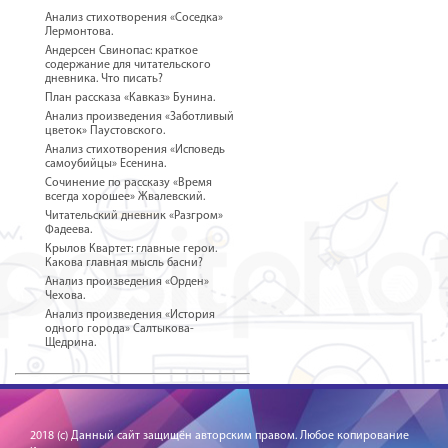
Анализ стихотворения «Соседка»
Лермонтова.
Андерсен Свинопас: краткое
содержание для читательского
дневника. Что писать?
План рассказа «Кавказ» Бунина.
Анализ произведения «Заботливый
цветок» Паустовского.
Анализ стихотворения «Исповедь
самоубийцы» Есенина.
Сочинение по рассказу «Время
всегда хорошее» Жвалевский.
Читательский дневник «Разгром»
Фадеева.
Крылов Квартет: главные герои.
Какова главная мысль басни?
Анализ произведения «Орден»
Чехова.
Анализ произведения «История
одного города» Салтыкова-
Щедрина.
2018 (c) Данный сайт защищён авторским правом. Любое копирование