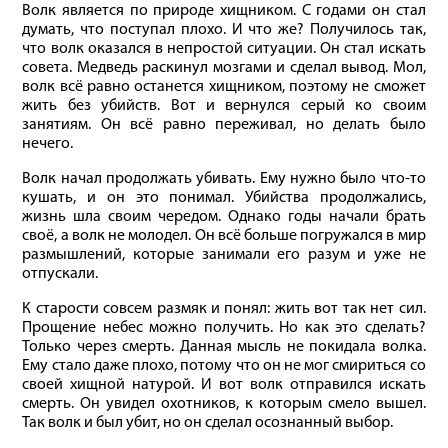
Волк является по природе хищником. С годами он стал
думать, что поступал плохо. И что же? Получилось так,
что волк оказался в непростой ситуации. Он стал искать
совета. Медведь раскинул мозгами и сделал вывод. Мол,
волк всё равно останется хищником, поэтому не сможет
жить без убийств. Вот и вернулся серый ко своим
занятиям. Он всё равно переживал, но делать было
нечего.
Волк начал продолжать убивать. Ему нужно было что-то
кушать, и он это понимал. Убийства продолжались,
жизнь шла своим чередом. Однако годы начали брать
своё, а волк не молодел. Он всё больше погружался в мир
размышлений, которые занимали его разум и уже не
отпускали.
К старости совсем размяк и понял: жить вот так нет сил.
Прощение небес можно получить. Но как это сделать?
Только через смерть. Данная мысль не покидала волка.
Ему стало даже плохо, потому что он не мог смириться со
своей хищной натурой. И вот волк отправился искать
смерть. Он увидел охотников, к которым смело вышел.
Так волк и был убит, но он сделал осознанный выбор.