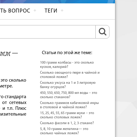
ТЬ ВОПРОС
ТЕГИ
амм –
Статьи по этой же теме:
100 грамм колбасы - это сколько
кусков, калорий?
Сколько овощного пюре в чайной и
столовой ложке?
 это сколько
Сколько уксуса на 1 и 3 литровую
метре.
банку огурцов?
450, 550, 650, 750, 800 мл воды – это
го стандарта
сколько стаканов?
 от сетевых
Сколько граммов кабачковой икры
в столовой и чайной ложке?
и т.п. Плюс
15, 25, 45, 55, 65 грамм муки – это
лизительные
сколько столовых ложек?
Сколько фасоли в 1, 2, 3 стакане?
5, 8, 10 грамм желатина— это
сколько чайных ложек?