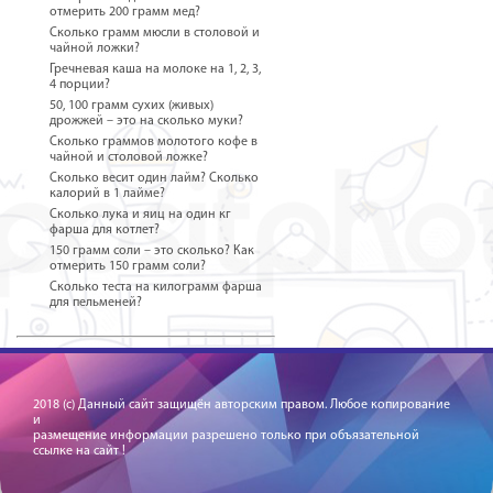
отмерить 200 грамм мед?
Сколько грамм мюсли в столовой и
чайной ложки?
Гречневая каша на молоке на 1, 2, 3,
4 порции?
50, 100 грамм сухих (живых)
дрожжей – это на сколько муки?
Сколько граммов молотого кофе в
чайной и столовой ложке?
Сколько весит один лайм? Сколько
калорий в 1 лайме?
Сколько лука и яиц на один кг
фарша для котлет?
150 грамм соли – это сколько? Как
отмерить 150 грамм соли?
Сколько теста на килограмм фарша
для пельменей?
2018 (c) Данный сайт защищён авторским правом. Любое копирование
и
размещение информации разрешено только при объязательной
ссылке на сайт !