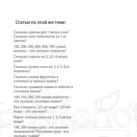
Статьи по этой же теме:
Сколько свеклы для 1 литра сока?
Сколько сока получается из 1 кг
свеклы?
100, 200, 300, 400, 600, 700 грамм
молока – это сколько стаканов?
Сколько гороха на 2, 2,5, 4 литра
супа?
Сколько нужно соли на 3, 4, 5, 6 кг
шашлыка?
Сколько грамм фруктозы в
столовой и чайной ложки?
Сколько граммов изюма в чайной и
столовой ложке?
100, 150, 200, 250 грамм майонеза –
это сколько столовых ложек?
Как отмерить 125 мл воды? 125 мл
воды – это сколько?
Харчо сколько риса на 1, 3, 5 литра
воды?
100, 200 грамм супа - это сколько
половников? Половник супа - это
сколько грамм?