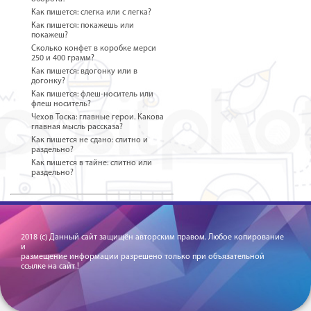
Как пишется: слегка или с легка?
Как пишется: покажешь или
покажеш?
Сколько конфет в коробке мерси
250 и 400 грамм?
Как пишется: вдогонку или в
догонку?
Как пишется: флеш-носитель или
флеш носитель?
Чехов Тоска: главные герои. Какова
главная мысль рассказа?
Как пишется не сдано: слитно и
раздельно?
Как пишется в тайне: слитно или
раздельно?
2018 (c) Данный сайт защищён авторским правом. Любое копирование
и
размещение информации разрешено только при объязательной
ссылке на сайт !