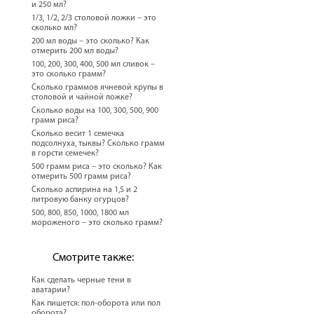
и 250 мл?
1/3, 1/2, 2/3 столовой ложки – это
сколько мл?
200 мл воды – это сколько? Как
отмерить 200 мл воды?
100, 200, 300, 400, 500 мл сливок –
это сколько грамм?
Сколько граммов ячневой крупы в
столовой и чайной ложке?
Сколько воды на 100, 300, 500, 900
грамм риса?
Сколько весит 1 семечка
подсолнуха, тыквы? Сколько грамм
в горсти семечек?
500 грамм риса – это сколько? Как
отмерить 500 грамм риса?
Сколько аспирина на 1,5 и 2
литровую банку огурцов?
500, 800, 850, 1000, 1800 мл
мороженого – это сколько грамм?
Смотрите также:
Как сделать черные тени в
аватарии?
Как пишется: пол-оборота или пол
оборота?