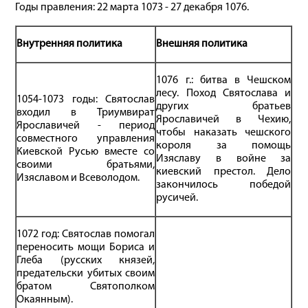
Годы правления: 22 марта 1073 - 27 декабря 1076.
Внутренняя политика
Внешняя политика
1076 г.: битва в Чешском
лесу. Поход Святослава и
1054-1073 годы: Святослав
других братьев
входил в Триумвират
Ярославичей в Чехию,
Ярославичей - период
чтобы наказать чешского
совместного управления
короля за помощь
Киевской Русью вместе со
Изяславу в войне за
своими братьями,
киевский престол. Дело
Изяславом и Всеволодом.
закончилось победой
русичей.
1072 год: Святослав помогал
переносить мощи Бориса и
Глеба (русских князей,
предательски убитых своим
братом Святополком
Окаянным).