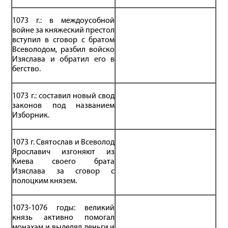
1073 г.: в междоусобной
войне за княжеский престол
вступил в сговор с братом
Всеволодом, разбил войско
Изяслава и обратил его в
бегство.
1073 г.: составил новый свод
законов под названием
Изборник.
1073 г. Святослав и Всеволод
Ярославич изгоняют из
Киева своего брата
Изяслава за сговор с
полоцким князем.
1073-1076 годы: великий
князь активно помогал
монахам и выделял деньги и