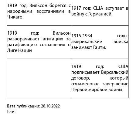
1919 год: Вильсон борется с
1917 год: США вступает в
народными восстаниями в
войну с Германией.
Чикаго.
1919 год: Вильсон
1915-1934 годы:
разворачивает агитацию за
американские войска
ратификацию соглашения о
занимают Гаити.
Лиге Наций
1919 год: США
подписывает Версальский
договор, который
ознаменовал завершение
Первой мировой войны.
Дата публикации:
28.10.2022
Теги: