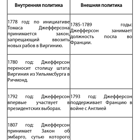
Внутренняя политика
Внешняя политика
1778 год: по инициативе
1785-1789 годы:
Томаса Джефферсона
Джефферсон занимает
принимается закон,
должность посла во
запрещающий ввозить
Франции.
новых рабов в Виргинию.
1780 год: Джефферсон
переносит столицу штата
Виргиния из Уильямсбурга в
Ричмонд.
1792 год: Джефферсон
1793 год: Джефферсон
впервые участвует в
поддерживает Францию в
президентских выборах.
войне с Англией
1807 год: Джефферсон
принимает Закон об
эмбарго, сутью которого