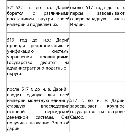
521-522 гг. до н.э: Дарий
около 517 года до н. э.
борется с различными
персы завоевывают
восстаниями внутри своей
северо-западную часть
империи и подавляет их.
Индии.
519 год до н.э.: Дарий
проводит реорганизацию и
унификацию системы
управления провинциями.
Государство делится на
административно-податные
округа.
после 517 г. до н. э. Дарий I
вводит единую для всей
империи монетную единицу,
517 г. до н. э: Дарий
ставшую впоследствии
завоевывает крупное
основой персидской
государство на острове
денежной системы. Она
Самос.
получила название Золотой
дарик.