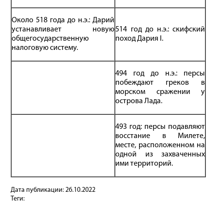
Около 518 года до н.э.: Дарий
устанавливает новую
514 год до н.э.: скифский
общегосударственную
поход Дария I.
налоговую систему.
494 год до н.э.: персы
побеждают греков в
морском сражении у
острова Лада.
493 год: персы подавляют
восстание в Милете,
месте, расположенном на
одной из захваченных
ими территорий.
Дата публикации:
26.10.2022
Теги: