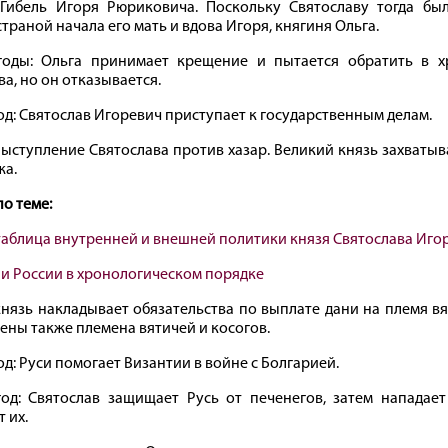
 Гибель Игоря Рюриковича. Поскольку Святославу тогда был
траной начала его мать и вдова Игоря, княгиня Ольга.
годы: Ольга принимает крещение и пытается обратить в х
а, но он отказывается.
год: Святослав Игоревич приступает к государственным делам.
 Выступление Святослава против хазар. Великий князь захватыв
жа.
по теме:
таблица внутренней и внешней политики князя Святослава Иго
и России в хронологическом порядке
 князь накладывает обязательства по выплате дани на племя в
ены также племена вятичей и косогов.
од: Руси помогает Византии в войне с Болгарией.
год: Святослав защищает Русь от печенегов, затем нападает
 их.