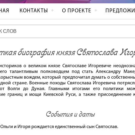
НАЯ
КОНТАКТЫ
О ПРОЕКТЕ
ПРЕДЛОЖИ
кая биография князя Святослава Игор
сториков о великом князе Святославе Игоревиче неоднозн
 его талантливым полководцем под стать Александру Маке
корыстным вождем, который предпочитал думать о собственны
одной стране. Военные походы Святослава Игоревича потрясл
от Волги до Дуная. Главными итогами его политики мож
ие границ и мощи Киевской Руси, а также присоединение 
События и даты
 у Ольги и Игоря рождается единственный сын Святослав.