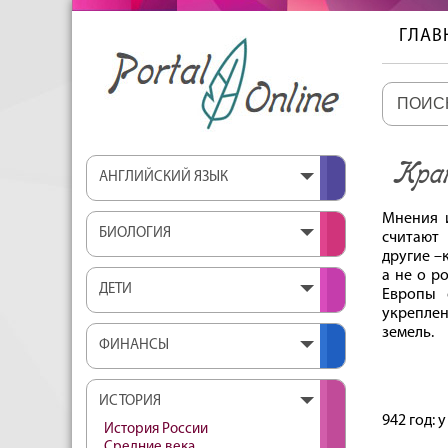
ГЛАВ
Крат
АНГЛИЙСКИЙ ЯЗЫК
Мнения и
БИОЛОГИЯ
считают
другие –
а не о р
ДЕТИ
Европы 
укреплен
земель.
ФИНАНСЫ
ИСТОРИЯ
942 год:
История России
Средние века