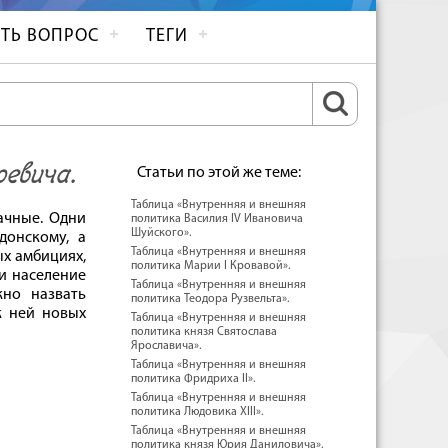
ТЬ ВОПРОС
ТЕГИ
евича.
Статьи по этой же теме:
Таблица «Внутренняя и внешняя
ачные. Одни
политика Василия IV Ивановича
Шуйского».
донскому, а
Таблица «Внутренняя и внешняя
х амбициях,
политика Марии I Кровавой».
и население
Таблица «Внутренняя и внешняя
но назвать
политика Теодора Рузвельта».
к ней новых
Таблица «Внутренняя и внешняя
политика князя Святослава
Ярославича».
Таблица «Внутренняя и внешняя
политика Фридриха II».
Таблица «Внутренняя и внешняя
политика Людовика XIII».
Таблица «Внутренняя и внешняя
политика князя Юрия Даниловича».